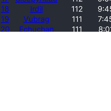
18
Irdil
112
9:4
19
Vubrag
111
7:4
20
Echuchan
111
8:0
21
Ripsaw
110
6:1
22
Rikki
110
6:1
23
Chop
110
6:3
24
Chainsaw
110
6:4
25
Vatha
110
7:1
26
Bugod
110
7:4
27
Iris
110
8:5
28
Canne
110
9:0