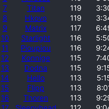
7
Titan
119
3:3
8
Hkovo
119
3:3
9
Matrix
117
6:4
10
Starlight
116
5:5
11
Pioupiou
116
9:2
12
Konnige
115
7:4
13
Dodna
115
9:1
14
Hello
113
5:1
15
Flipp
113
8:0
16
Thoren
113
9:2
17
Sleepyhead
112
9:0