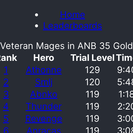
Home
Leaderboards
Veteran Mages in ANB 35 Gold
Rank
Hero
Trial Level
Tim
1
Athonne
129
9:4
2
Smlj
120
5:4
3
Abnko
119
1:1
4
Thunder
119
2:2
5
Revenge
119
3:0
6
Anracas
119
3:0